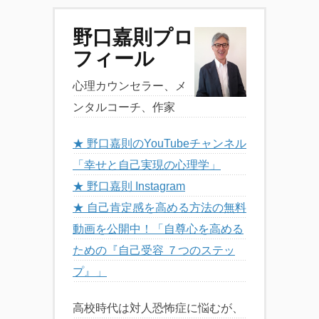
野口嘉則プロ
フィール
心理カウンセラー、メ
ンタルコーチ、作家
★ 野口嘉則のYouTubeチャンネル
「幸せと自己実現の心理学」
★ 野口嘉則 Instagram
★ 自己肯定感を高める方法の無料
動画を公開中！「自尊心を高める
ための『自己受容 ７つのステッ
プ』」
高校時代は対人恐怖症に悩むが、